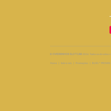
©
OVIDRINHOS SLOTCAR
2026. Todos os direitos 
Home
|
Sobre nós
|
Promoções
|
BLOG * PROVAS