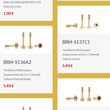
ANILHA ESPAÇADOR AÇO.(10)
M3x5x0.1mm
1,00 €
BRM-S137C1
Tornillería Métrica para
Suspensiones ø4,0 x 9,5mm de
Cabeza Cónica
BRM-S136A2
5,40 €
Tornillería Métrica para
Suspensiones ø4,5 x 9,5mm de
Cabeza Plana Redonda
5,40 €