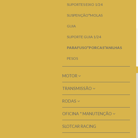
SUPORTES EIXO 1/24
SUSPENÇÃO*MOLAS
GUIA
SUPORTE GUIA 1/24
PARAFUSO*PORCAS*ANILHAS
PESOS
MOTOR
TRANSMISSÃO
CABOS MOTOR*FIOS
TERMINAIS FIO
RODAS
CREMALHEIRA EIXO 2
TRANÇAS
CREMALHEIRA EIXO 3 MM
OFICINA * MANUTENÇÃO
CHUMACEIRAS *ROLAMENTOS 3MM
MOTOR
PINHÃO
EIXOS 3MM
SLOTCAR RACING
CAIXAS
MOTOR BRUSHLESS
JANTES 3MM