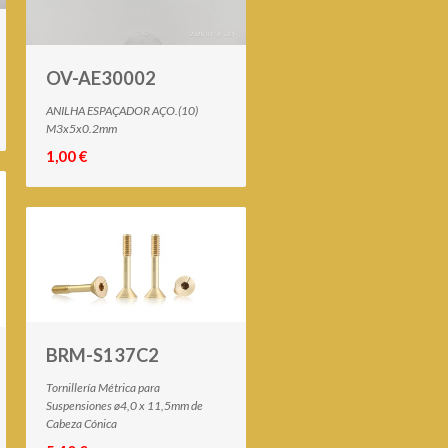
OV-AE30002
ANILHA ESPAÇADOR AÇO.(10)
M3x5x0.2mm
1,00 €
BRM-S137C2
Tornillería Métrica para
Suspensiones ø4,0 x 11,5mm de
Cabeza Cónica