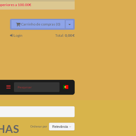
periores a 100.00€
Carrinho de compras (0)
Login
Total:
0,00 €
Pesquisar
HAS
Relevância
Ordenar por