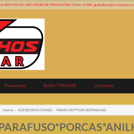
SEM STOCK, NÃO DEIXE DE PERGUNTAR. Portes 6.50€, gratuitos para compras su
Promoções
BLOG * PROVAS
Contactos
Home
›
ACESSORIOS CHASSI
›
PARAFUSO*PORCAS*ANILHAS
PARAFUSO*PORCAS*ANIL