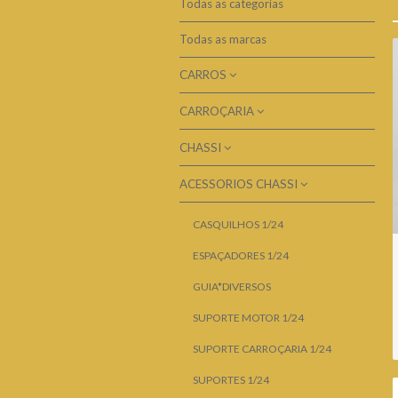
Todas as categorias
Todas as marcas
CARROS
CARROÇARIA
CARROS 1/24
CARROS KIT 1/24
CHASSI
ALERONS 1/24
CARROS 1/28
INTERIOR 1/24
ACESSORIOS CHASSI
CHASSI 1/24
CARROS 1/32
KIT CARROÇARIA 1/24
CASQUILHOS 1/24
CARROS KIT 1/32
PILOTOS 1/24
ESPAÇADORES 1/24
CARROÇARIA 1/24
GUIA*DIVERSOS
CARROÇARIA 1/32
SUPORTE MOTOR 1/24
SUPORTE CARROÇARIA 1/24
SUPORTES 1/24