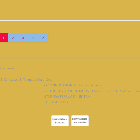
1
2
3
4
>
reservados.
|
Contactos
|
Termos e Condições
OVIDRINHOS SLOTCAR é uma marca de
ALTERNATIVO POTENCIAL UNIPESSOAL,LDA *ESTRADA NACIONAL
2705-906 TERRUGEM SINTRA
NIF: 514517239