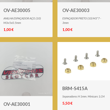
OV-AE30005
OV-AE30003
ANILHA ESPAÇADOR AÇO.(10)
ESPAÇADOR PRETO (10) M3*7 -
M3x5x0.5mm
3mm
1,00 €
1,00 €
BRM-S415A
Separadores H 1mm. Minicars 1/24
5,50 €
OV-AE30001