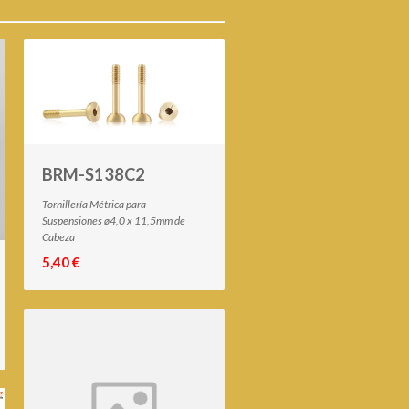
BRM-S138C2
Tornillería Métrica para
Suspensiones ø4,0 x 11,5mm de
Cabeza
5,40 €