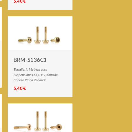
5,40 €
BRM-S136C1
Tornillería Métrica para
Suspensiones ø4,0 x 9,5mm de
Cabeza Plana Redonda
5,40 €