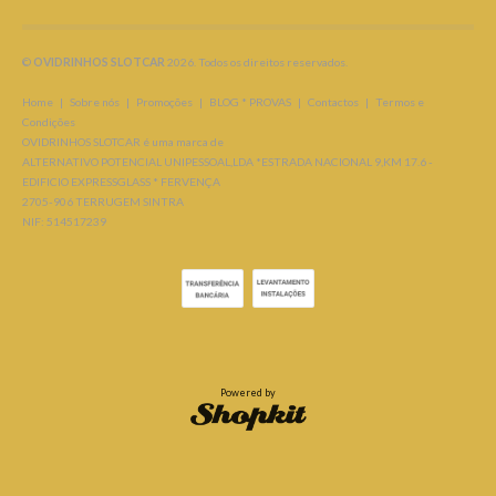
©
OVIDRINHOS SLOTCAR
2026. Todos os direitos reservados.
Home
|
Sobre nós
|
Promoções
|
BLOG * PROVAS
|
Contactos
|
Termos e
Condições
OVIDRINHOS SLOTCAR é uma marca de
ALTERNATIVO POTENCIAL UNIPESSOAL,LDA *ESTRADA NACIONAL 9,KM 17.6 -
EDIFICIO EXPRESSGLASS * FERVENÇA
2705-906 TERRUGEM SINTRA
NIF: 514517239
Powered by