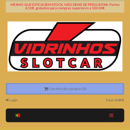
MESMO QUE ESTEJA SEM STOCK, NÃO DEIXE DE PERGUNTAR. Portes
6.50€, gratuitos para compras superiores a 100.00€
Carrinho de compras (0)
Login
Total:
0,00 €
Home