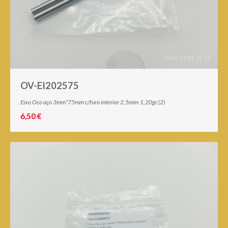
OV-EI202575
Eixo Oco aço 3mm*75mm c/furo interior 2,5mm-1,20gr.(2)
6,50 €