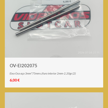
OV-EI202075
Eixo Oco aço 3mm*75mm c/furo interior 2mm-2,20gr.(2)
6,00 €