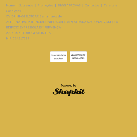
Home
|
Sobre nós
|
Promoções
|
BLOG * PROVAS
|
Contactos
|
Termos e
Condições
OVIDRINHOS SLOTCAR é uma marca de
ALTERNATIVO POTENCIAL UNIPESSOAL,LDA *ESTRADA NACIONAL 9,KM 17.6 -
EDIFICIO EXPRESSGLASS * FERVENÇA
2705-906 TERRUGEM SINTRA
NIF: 514517239
Powered by