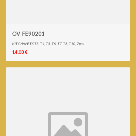
OV-FE90201
KIT CHAVE TX T3, T4, T5, T6, T7, T8, T10, 7pcs
14,00 €