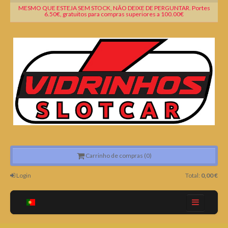
MESMO QUE ESTEJA SEM STOCK, NÃO DEIXE DE PERGUNTAR. Portes
6.50€, gratuitos para compras superiores a 100.00€
Carrinho de compras (0)
Login
Total:
0,00 €
Home