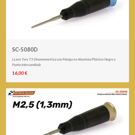
SC-5080D
LLave Torx T5 Dinamometrica con Mango en Aluminio/Plástico Negro y
Punta Intercambiab
16,00 €