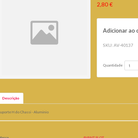
2,80 €
Adicionar ao 
SKU:
AV-40137
Quantidade
Descrição
uporte H do Chassi - Aluminio
Marca
AVANT SLOT